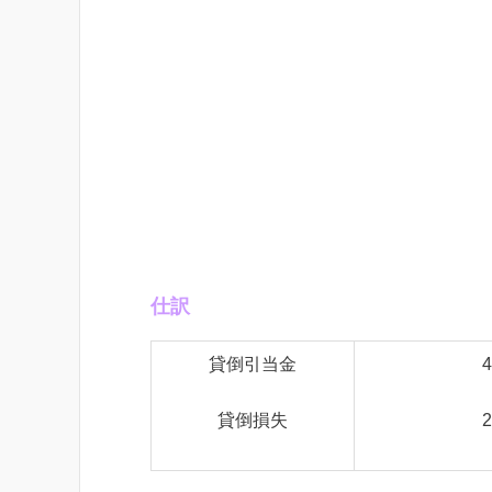
仕訳
貸倒引当金
4
貸倒損失
2