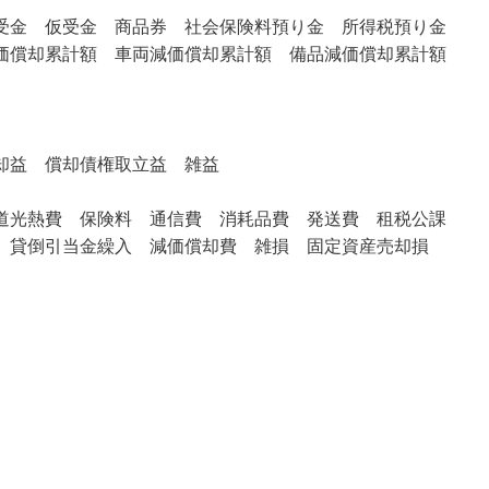
受金 仮受金 商品券 社会保険料預り金 所得税預り金
価償却累計額 車両減価償却累計額 備品減価償却累計額
却益 償却債権取立益 雑益
道光熱費 保険料 通信費 消耗品費
発送費 租税公課
 貸倒引当金繰入 減価償却費 雑損 固定資産売却損