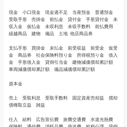
現金 小口現金 現金過不足 当座預金 普通預金
受取手形
売掛金 前払金 貸付金 手形貸付金 未
収入金 仮払金 未収利息 未収手数料
前払費用
繰越商品
建物
備品
土地 他店商品券
支払手形 買掛金 未払金 前受収益 前受金 仮受
金 商品券 社会保険料預り金 所得税預り金 借入
金 手形借入金 貸倒引当金 建物減価償却累計額
車両減価償却累計額 備品減価償却累計額
資本金
売上 受取利息 受取手数料 固定資産売却益 償却
債権取立益 雑益
仕入 給料 広告宣伝費 旅費交通費 水道光熱費
保険料 通信費 消耗品費
発送費 租税公課 貸倒