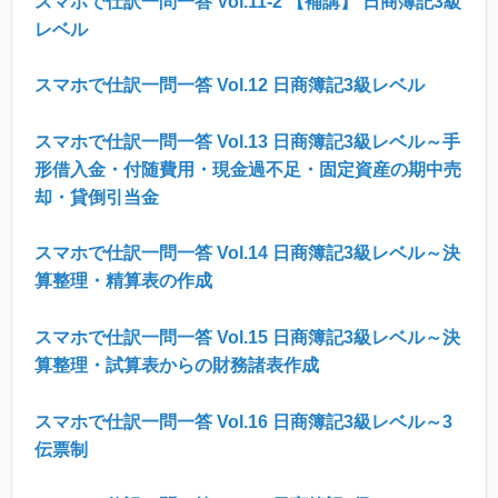
スマホで仕訳一問一答
Vol.11-2
【補講】
日商簿記
3
級
レベル
スマホで仕訳一問一答
Vol.12
日商簿記
3
級レベル
スマホで仕訳一問一答
Vol.13
日商簿記
3
級レベル～手
形借入金・付随費用・現金過不足・固定資産の期中売
却・貸倒引当金
スマホで仕訳一問一答
Vol.14
日商簿記
3
級レベル～決
算整理・精算表の作成
スマホで仕訳一問一答
Vol.15
日商簿記
3
級レベル～決
算整理・試算表からの財務諸表作成
スマホで仕訳一問一答
Vol.16
日商簿記
3
級レベル～
3
伝票制