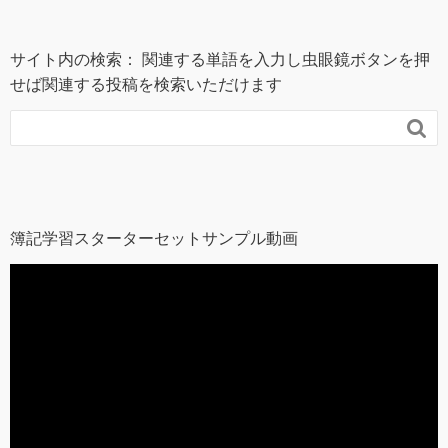
サイト内の検索： 関連する単語を入力し虫眼鏡ボタンを押
せば関連する投稿を検索いただけます

簿記学習スターターセットサンプル動画
動
画
プ
レ
ー
ヤ
ー