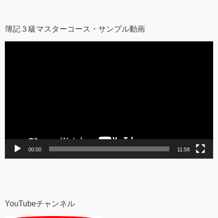
簿記３級マスターコース・サンプル動画
動
画
プ
レ
ー
ヤ
ー
00:00
11:58
YouTubeチャンネル