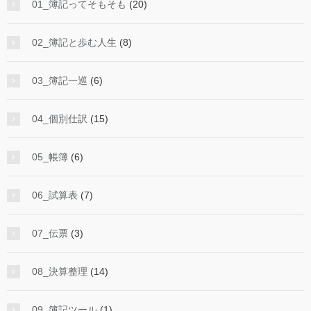
01_簿記ってそもそも
(20)
02_簿記と歩む人生
(8)
03_簿記一巡
(6)
04_個別仕訳
(15)
05_帳簿
(6)
06_試算表
(7)
07_伝票
(3)
08_決算整理
(14)
09_簿記ツール
(1)