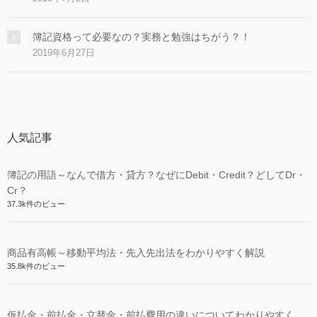
簿記資格って必要なの？実務と勉強はちがう？！
2019年6月27日
人気記事
簿記の用語～なんで借方・貸方？なぜにDebit・Credit？どしてDr・
Cr？
37.3k件のビュー
商品有高帳～移動平均法・先入先出法をわかりやすく解説
35.8k件のビュー
仮払金・前払金・立替金・前払費用の違いについてわかりやすく