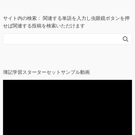
サイト内の検索： 関連する単語を入力し虫眼鏡ボタンを押
せば関連する投稿を検索いただけます

簿記学習スターターセットサンプル動画
動
画
プ
レ
ー
ヤ
ー