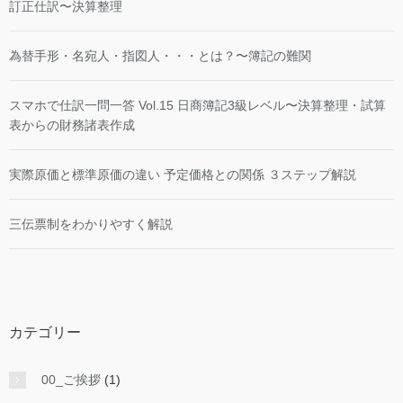
訂正仕訳〜決算整理
為替手形・名宛人・指図人・・・とは？〜簿記の難関
スマホで仕訳一問一答 Vol.15 日商簿記3級レベル〜決算整理・試算
表からの財務諸表作成
実際原価と標準原価の違い 予定価格との関係 ３ステップ解説
三伝票制をわかりやすく解説
カテゴリー
00_ご挨拶
(1)