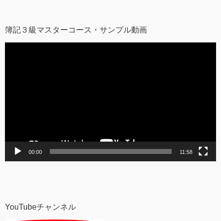
簿記３級マスターコース・サンプル動画
動
画
プ
レ
ー
ヤ
ー
00:00
11:58
YouTubeチャンネル