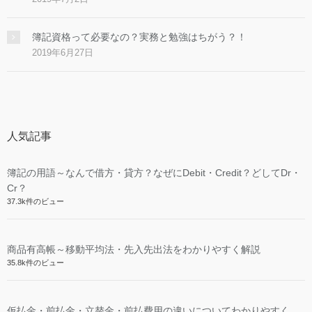
簿記資格って必要なの？実務と勉強はちがう？！
2019年6月27日
人気記事
簿記の用語～なんで借方・貸方？なぜにDebit・Credit？どしてDr・
Cr？
37.3k件のビュー
商品有高帳～移動平均法・先入先出法をわかりやすく解説
35.8k件のビュー
仮払金・前払金・立替金・前払費用の違いについてわかりやすく