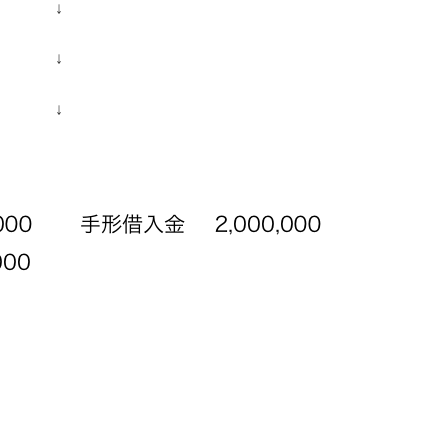
↓
↓
↓