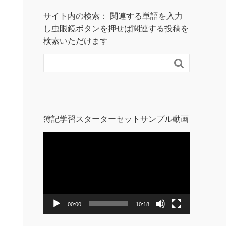
サイト内の検索： 関連する単語を入力
し虫眼鏡ボタンを押せば関連する投稿を
検索いただけます

簿記学習スターターセットサンプル動画
動
画
プ
レ
ー
ヤ
ー
00:00
10:18