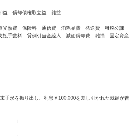
却益 償却債権取立益 雑益
道光熱費 保険料 通信費 消耗品費
発送費 租税公課
支払手数料 貸倒引当金繰入 減価償却費 雑損 固定資産
の約束手形を振り出し、利息￥100,000を差し引かれた残額が普
↓