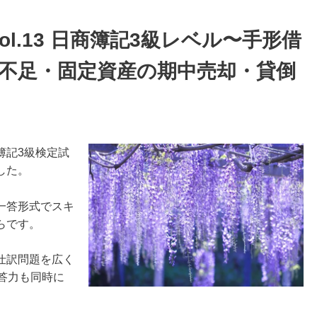
l.13 日商簿記3級レベル〜手形借
不足・固定資産の期中売却・貸倒
簿記3級検定試
した。
一答形式でスキ
らです。
仕訳問題を広く
答力も同時に