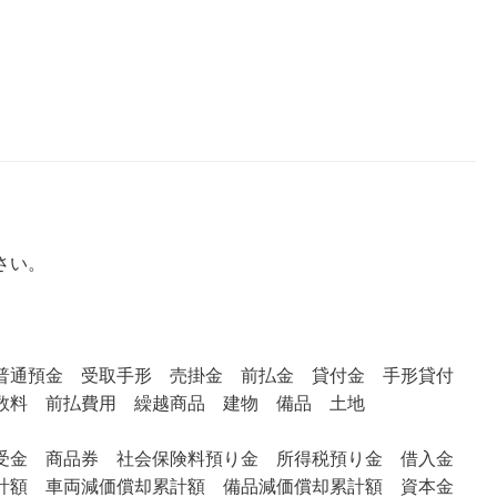
さい。
普通預金
受取手形
売掛金 前払金 貸付金 手形貸付
数料
前払費用 繰越商品
建物
備品
土地
受金 商品券 社会保険料預り金 所得税預り金 借入金
計額 車両減価償却累計額 備品減価償却累計額 資本金