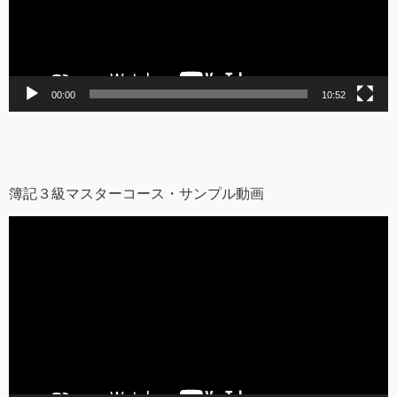
ヤ
ー
00:00
10:52
簿記３級マスターコース・サンプル動画
動
画
プ
レ
ー
ヤ
ー