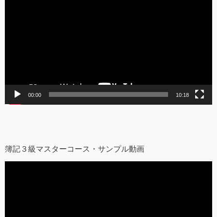
画
プ
レ
ー
ヤ
ー
00:00
10:18
簿記３級マスターコース・サンプル動画
動
画
プ
レ
ー