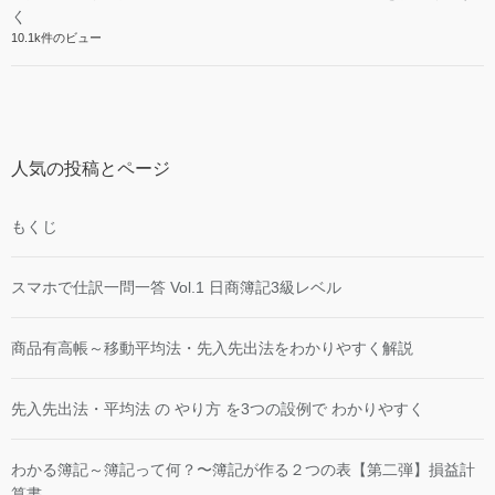
く
10.1k件のビュー
人気の投稿とページ
もくじ
スマホで仕訳一問一答 Vol.1 日商簿記3級レベル
商品有高帳～移動平均法・先入先出法をわかりやすく解説
先入先出法・平均法 の やり方 を3つの設例で わかりやすく
わかる簿記～簿記って何？〜簿記が作る２つの表【第二弾】損益計
算書