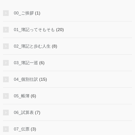
00_ご挨拶
(1)
01_簿記ってそもそも
(20)
02_簿記と歩む人生
(8)
03_簿記一巡
(6)
04_個別仕訳
(15)
05_帳簿
(6)
06_試算表
(7)
07_伝票
(3)