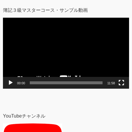
簿記３級マスターコース・サンプル動画
動
画
プ
レ
ー
ヤ
ー
00:00
11:58
YouTubeチャンネル