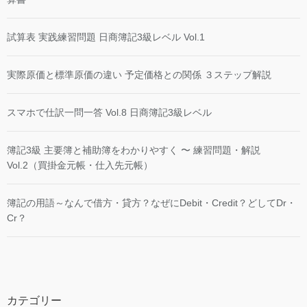
試算表 実践練習問題 日商簿記3級レベル Vol.1
実際原価と標準原価の違い 予定価格との関係 ３ステップ解説
スマホで仕訳一問一答 Vol.8 日商簿記3級レベル
簿記3級 主要簿と補助簿をわかりやすく 〜 練習問題・解説
Vol.2（買掛金元帳・仕入先元帳）
簿記の用語～なんで借方・貸方？なぜにDebit・Credit？どしてDr・
Cr？
カテゴリー