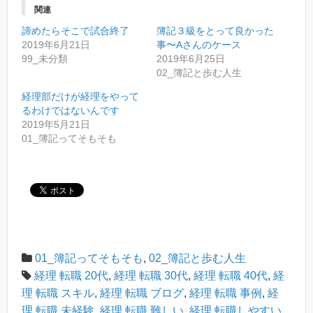
o
T
友
印
関連
k
w
達
刷
で
i
に
(
諦めたらそこで試合終了
共
t
メ
新
簿記３級をとって良かった
有
t
ー
し
2019年6月21日
事〜Aさんのケース
す
e
ル
い
る
r
で
ウ
99_未分類
2019年6月25日
に
で
リ
ィ
02_簿記と歩む人生
は
共
ン
ン
ク
有
ク
ド
リ
(
を
ウ
経理部だけが経理をやって
ッ
新
送
で
るわけではないんです
ク
し
信
開
し
い
(
き
2019年5月21日
て
ウ
新
ま
01_簿記ってそもそも
く
ィ
し
す
だ
ン
い
)
さ
ド
ウ
い
ウ
ィ
(
で
ン
新
開
ド
し
き
ウ
い
ま
で
ウ
す
開
ィ
)
き
ン
ま
ド
す
ウ
)
01_簿記ってそもそも
で
,
02_簿記と歩む人生
開
経理 転職 20代
,
経理 転職 30代
,
経理 転職 40代
,
経
き
ま
理 転職 スキル
,
経理 転職 ブログ
,
経理 転職 事例
,
経
す
)
理 転職 未経験
,
経理 転職 難しい
,
経理 転職しやすい
,