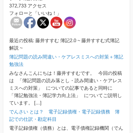
い
ウ
ィ
372,733 アクセス
(
で
ン
新
開
ド
フォローと「いいね！」
し
き
ウ
い
ま
で
ウ
す
開
ィ
)
き
ン
ま
ド
す
ウ
)
最近の投稿: 藤井すすむ 簿記2.0 ~ 藤井すすむ式簿記
で
開
解説 ~
き
ま
簿記問題の読み間違い・ケアレスミスへの対策＋簿記
す
)
勉強法
みなさんこんにちは！藤井すすむです。 今回の投稿
は 「簿記問題の読み落とし・読み間違い・ケアレス
ミスへの対策」 についての記事であると同時に
「簿記勉強法・簿記学力向上法」 についてご説明し
ています。 […]
でんさい とは？ 電子記録債権・電子記録債務 簿
記での仕訳・勘定科目
電子記録債権（債務）とは、電子債権記録機関（でん