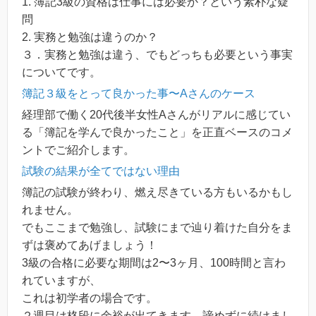
1. 簿記3級の資格は仕事には必要か？という素朴な疑
問
2. 実務と勉強は違うのか？
３．実務と勉強は違う、でもどっちも必要という事実
についてです。
簿記３級をとって良かった事〜Aさんのケース
経理部で働く20代後半女性Aさんがリアルに感じてい
る「簿記を学んで良かったこと」を正直ベースのコメ
ントでご紹介します。
試験の結果が全てではない理由
簿記の試験が終わり、燃え尽きている方もいるかもし
れません。
でもここまで勉強し、試験にまで辿り着けた自分をま
ずは褒めてあげましょう！
3級の合格に必要な期間は2〜3ヶ月、100時間と言わ
れていますが、
これは初学者の場合です。
２週目は格段に余裕が出てきます。諦めずに続けまし