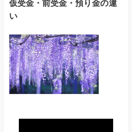
仮受金・前受金・預り金の違
い