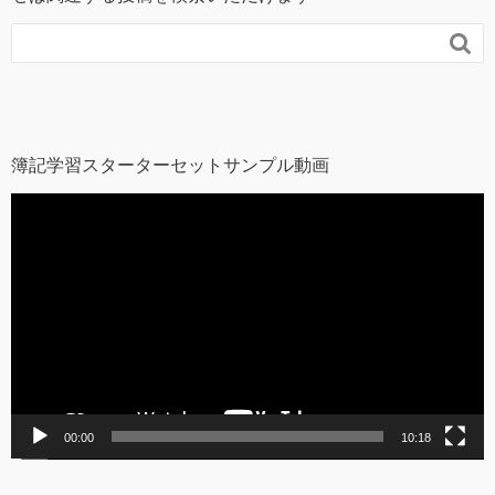

簿記学習スターターセットサンプル動画
動
画
プ
レ
ー
ヤ
ー
00:00
10:18