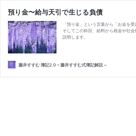
預り金〜給与天引で生じる負債
「預り金」という言葉から「お金を受
そしてこの科目、給料から税金や社会
説明します。
藤井すすむ 簿記2.0 ~ 藤井すすむ式簿記解説 ~