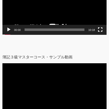
ヤ
ー
00:00
10:18
簿記３級マスターコース・サンプル動画
動
画
プ
レ
ー
ヤ
ー