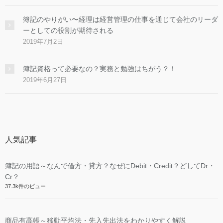
簿記のやりがい〜経理は経営管理の仕事を通じて会社のリーダ
ーとしての役割が期待される
2019年7月2日
簿記資格って必要なの？実務と勉強はちがう？！
2019年6月27日
人気記事
簿記の用語～なんで借方・貸方？なぜにDebit・Credit？どしてDr・
Cr？
37.3k件のビュー
商品有高帳～移動平均法・先入先出法をわかりやすく解説