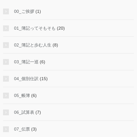
00_ご挨拶
(1)
01_簿記ってそもそも
(20)
02_簿記と歩む人生
(8)
03_簿記一巡
(6)
04_個別仕訳
(15)
05_帳簿
(6)
06_試算表
(7)
07_伝票
(3)