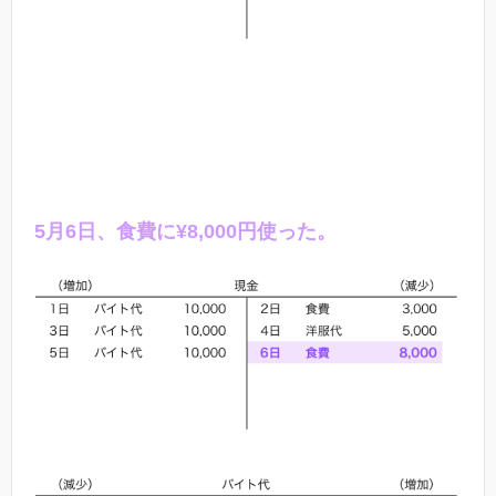
5
月
6
日、食費に¥
8,000
円使った。