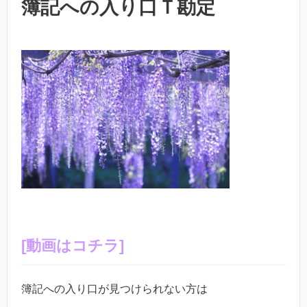
簿記への入り口Ｔ勘定
[動画はコチラ]
簿記への入り口が見つけられない方は