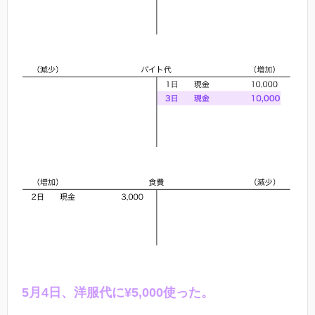
5
月
4
日、洋服代に¥
5,000
使った。