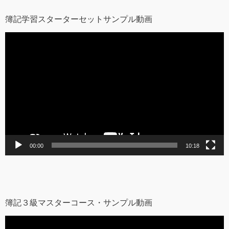
簿記学習スターターセットサンプル動画
動
画
プ
レ
ー
ヤ
ー
00:00
10:18
簿記３級マスターコース・サンプル動画
動