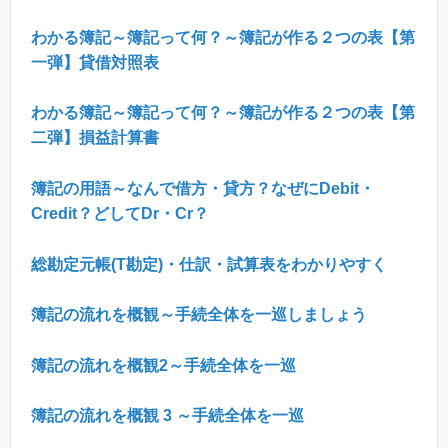
わかる簿記～簿記って何？～簿記が作る２つの表【第
一弾】貸借対照表
わかる簿記～簿記って何？～簿記が作る２つの表【第
二弾】損益計算書
簿記の用語～なんで借方・貸方？なぜに
Debit
・
Credit
？どして
Dr
・
Cr
？
総勘定元帳
(T
勘定
)
・仕訳・試算表をわかりやすく
簿記の流れを概観～手続全体を一巡しましょう
簿記の流れを概観
2
～手続全体を一巡
簿記の流れを概観
3
～手続全体を一巡