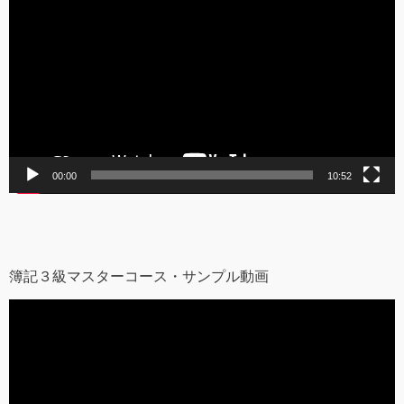
画
プ
レ
ー
ヤ
ー
00:00
10:52
簿記３級マスターコース・サンプル動画
動
画
プ
レ
ー