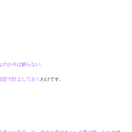
なのか今は解らない。
勘定で計上しておく
わけです。