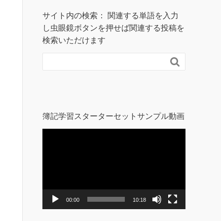
サイト内の検索： 関連する単語を入力
し虫眼鏡ボタンを押せば関連する投稿を
検索いただけます

簿記学習スターターセットサンプル動画
動
画
プ
レ
ー
ヤ
ー
00:00
10:18