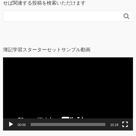
せば関連する投稿を検索いただけます

簿記学習スターターセットサンプル動画
動
画
プ
レ
ー
ヤ
ー
00:00
10:18