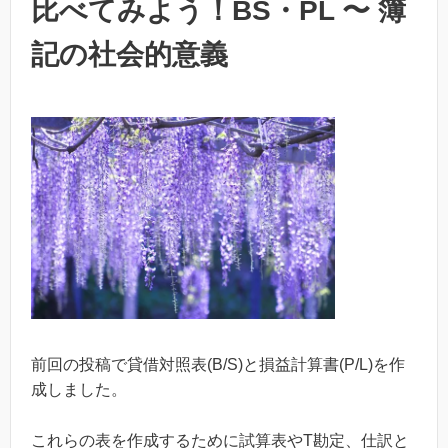
比べてみよう！BS・PL 〜 簿
記の社会的意義
前回の投稿で貸借対照表(
B/S
)と損益計算書(
P/L
)を作
成しました。
これらの表を作成するために試算表や
T
勘定、仕訳と