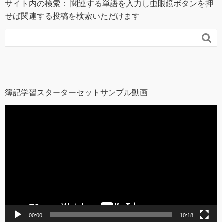
サイト内の検索： 関連する単語を入力し虫眼鏡ボタンを押
せば関連する投稿を検索いただけます

簿記学習スターターセットサンプル動画
動
画
プ
レ
ー
ヤ
ー
00:00
10:18