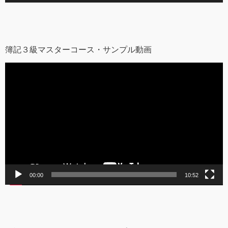
簿記３級マスターコース・サンプル動画
動
画
プ
レ
ー
ヤ
ー
00:00
10:52