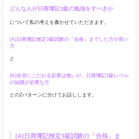
どんな人が日商簿記
3
級の勉強をすべきか
について私の考えを書かせていただきます。
(
A
)日商簿記検定
3
級試験の「合格」までした方が良い
方
と
(
B
)合否にこだわる必要は無いが、日商簿記
3
級レベル
の知識が必要な方
との
2
パターンに分けてお話しします。
(
A
)日商簿記検定
3
級試験の「合格」ま