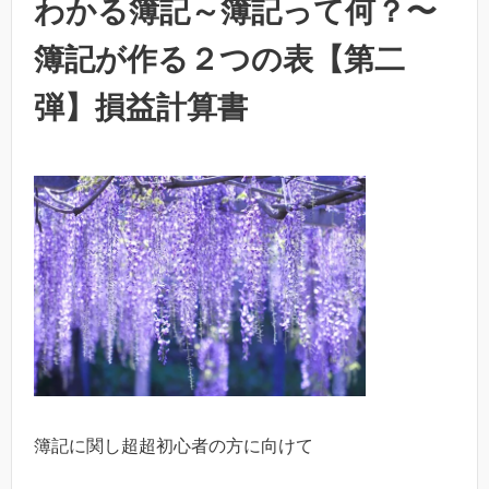
わかる簿記～簿記って何？〜
簿記が作る２つの表【第二
弾】損益計算書
簿記に関し超超初心者の方に向けて