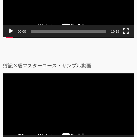
ヤ
ー
00:00
10:18
簿記３級マスターコース・サンプル動画
動
画
プ
レ
ー
ヤ
ー