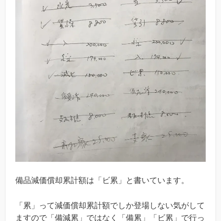
備品減価償却累計額は「ビ累」と書いています。
「累」って減価償却累計額でしか登場しない気がして
ますので「備減累」ではなく「備累」「ビ累」で行っ