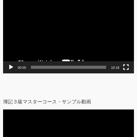
動
画
プ
レ
ー
ヤ
ー
00:00
10:18
簿記３級マスターコース・サンプル動画
動
画
プ
レ