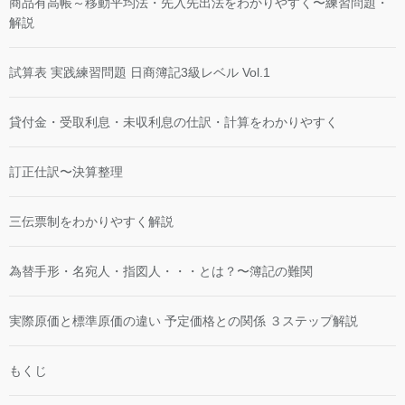
商品有高帳～移動平均法・先入先出法をわかりやすく〜練習問題・
解説
試算表 実践練習問題 日商簿記3級レベル Vol.1
貸付金・受取利息・未収利息の仕訳・計算をわかりやすく
訂正仕訳〜決算整理
三伝票制をわかりやすく解説
為替手形・名宛人・指図人・・・とは？〜簿記の難関
実際原価と標準原価の違い 予定価格との関係 ３ステップ解説
もくじ