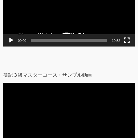
ー
ヤ
ー
00:00
10:52
簿記３級マスターコース・サンプル動画
動
画
プ
レ
ー
ヤ
ー