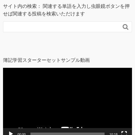
サイト内の検索： 関連する単語を入力し虫眼鏡ボタンを押
せば関連する投稿を検索いただけます

簿記学習スターターセットサンプル動画
動
画
プ
レ
ー
ヤ
ー
00:00
10:18