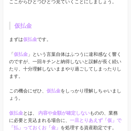
ここから
ひとつひとつ見ていくことにしましょう。
仮払金
まずは
仮払金
です。
「
仮払金
」という言葉自体はふつうに違和感なく響く
のですが、一回キチンと納得しないと誤解が長く続い
たり、十分理解しないままやり過ごしてしまったりし
ます。
この機会にぜひ、
仮払金
をしっかり理解しちゃいまし
ょう。
仮払金
とは、
内容や金額が確定しない
ものの、業務
に必要と見込まれる場合に、
一旦とりあえず「仮」で
「払」っておくお「金」
を処理する資産勘定です。