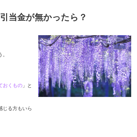
倒引当金が無かったら？
う。
ておくもの
」と
感じる方もいら