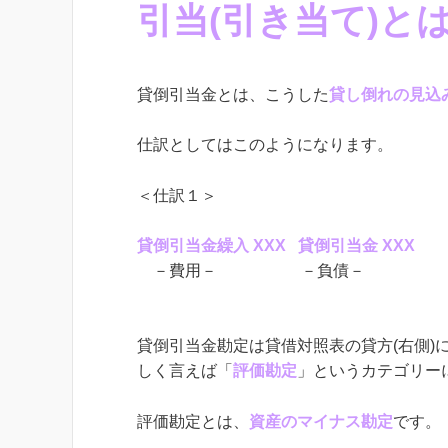
引当(引き当て)と
貸倒引当金とは、こうした
貸し倒れの見込
仕訳としてはこのようになります。
＜仕訳１＞
貸倒引当金繰入 XXX 貸倒引当金 XXX
－費用－ －負債－
貸倒引当金勘定は貸借対照表の貸方(右側)
しく言えば「
評価勘定
」というカテゴリー
評価勘定とは、
資産のマイナス勘定
です。