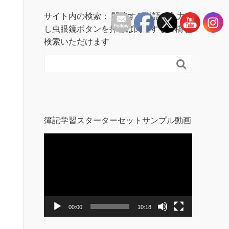
サイト内の検索： 関連する単語を入力
し虫眼鏡ボタンを押せば関連する投稿を
検索いただけます

簿記学習スターターセットサンプル動画
動
画
プ
レ
ー
ヤ
ー
00:00
10:18