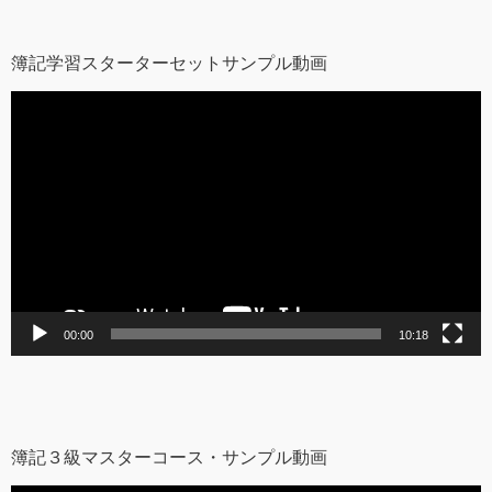
簿記学習スターターセットサンプル動画
動
画
プ
レ
ー
ヤ
ー
00:00
10:18
簿記３級マスターコース・サンプル動画