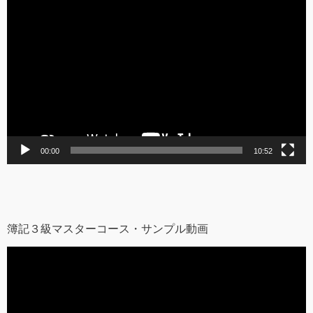
動
画
プ
レ
ー
ヤ
ー
00:00
10:52
簿記３級マスターコース・サンプル動画
動
画
プ
レ