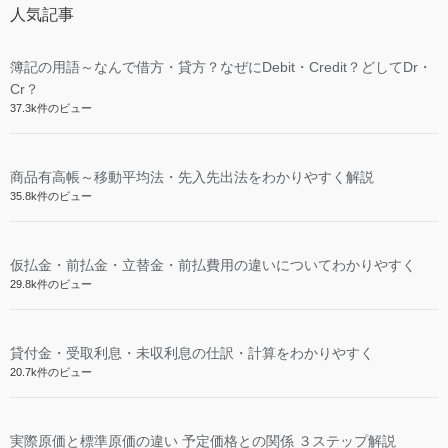
人気記事
簿記の用語～なんで借方・貸方？なぜにDebit・Credit？どしてDr・
Cr？
37.3k件のビュー
商品有高帳～移動平均法・先入先出法をわかりやすく解説
35.8k件のビュー
仮払金・前払金・立替金・前払費用の違いについてわかりやすく
29.8k件のビュー
貸付金・受取利息・未収利息の仕訳・計算をわかりやすく
20.7k件のビュー
実際原価と標準原価の違い 予定価格との関係 ３ステップ解説