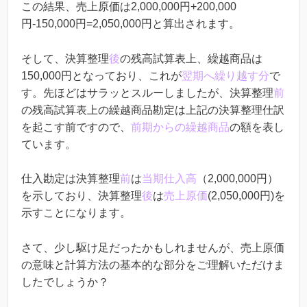
この結果、売上原価は2,000,000円+200,000
円-150,000円=2,050,000円と算出されます。
そして、決算整理
後
の残高試算表上、繰越商品は
150,000円となっており、これが
翌期へ繰り越す分
で
す。先ほどはサラッとスルーしましたが、決算整理
前
の残高試算表上の繰越商品勘定は上記の決算整理仕訳
を起こす前ですので、
前期からの繰越商品
の額を表し
ています。
仕入勘定は決算整理
前
は
当期仕入高
（2,000,000円）
を示しており、決算整理
後
は
売上原価
(2,050,000円)を
示すことになります。
さて、少し駆け足だったかもしれませんが、売上原価
の意味と計算方法の基本的な部分をご理解いただけま
したでしょうか？