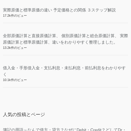
実際原価と標準原価の違い 予定価格との関係 ３ステップ解説
17.2k件のビュー
全部原価計算と直接原価計算、 個別原価計算と総合原価計算、 実際
原価計算と標準原価計算、違いをわかりやすく整理しました。
13.2k件のビュー
借入金・手形借入金・支払利息・未払利息・前払利息をわかりやす
く
10.1k件のビュー
人気の投稿とページ
簿記の用語～なんで借方・貸方？なぜにDebit・Credit？どしてDr・