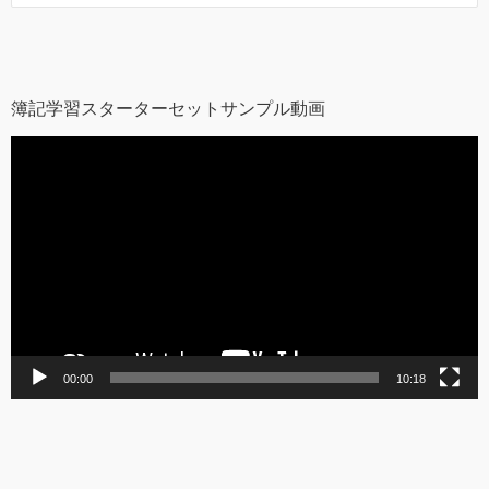
簿記学習スターターセットサンプル動画
動
画
プ
レ
ー
ヤ
ー
00:00
10:18