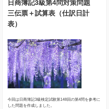
日商簿記3級第4問対策問題
三伝票＋試算表（仕訳日計
表）
今回は日商簿記
3
級検定試験第
148
回の第
4
問を参考に
した問題を作成しました。