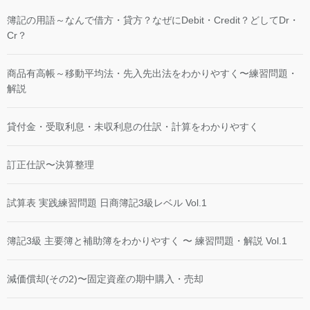
簿記の用語～なんで借方・貸方？なぜにDebit・Credit？どしてDr・
Cr？
商品有高帳～移動平均法・先入先出法をわかりやすく〜練習問題・
解説
貸付金・受取利息・未収利息の仕訳・計算をわかりやすく
訂正仕訳〜決算整理
試算表 実践練習問題 日商簿記3級レベル Vol.1
簿記3級 主要簿と補助簿をわかりやすく 〜 練習問題・解説 Vol.1
減価償却(その2)〜固定資産の期中購入・売却