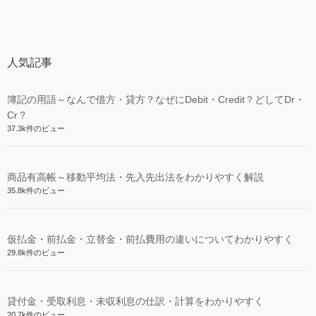
人気記事
簿記の用語～なんで借方・貸方？なぜにDebit・Credit？どしてDr・
Cr？
37.3k件のビュー
商品有高帳～移動平均法・先入先出法をわかりやすく解説
35.8k件のビュー
仮払金・前払金・立替金・前払費用の違いについてわかりやすく
29.8k件のビュー
貸付金・受取利息・未収利息の仕訳・計算をわかりやすく
20.7k件のビュー