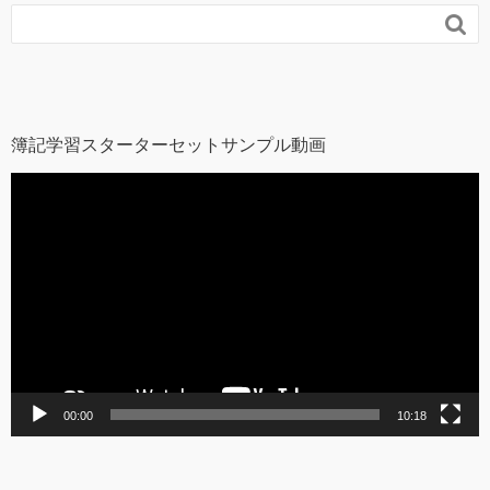

簿記学習スターターセットサンプル動画
動
画
プ
レ
ー
ヤ
ー
00:00
10:18