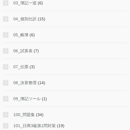
03_簿記一巡
(6)
04_個別仕訳
(15)
05_帳簿
(6)
06_試算表
(7)
07_伝票
(3)
08_決算整理
(14)
09_簿記ツール
(1)
100_問題集
(34)
101_日商3級第1問対策
(19)