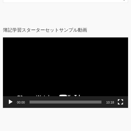
簿記学習スターターセットサンプル動画
動
画
プ
レ
ー
ヤ
ー
00:00
10:18