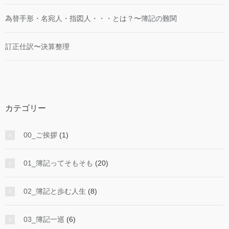
為替手形・名宛人・指図人・・・とは？〜簿記の難関
訂正仕訳〜決算整理
カテゴリー
00_ご挨拶
(1)
01_簿記ってそもそも
(20)
02_簿記と歩む人生
(8)
03_簿記一巡
(6)